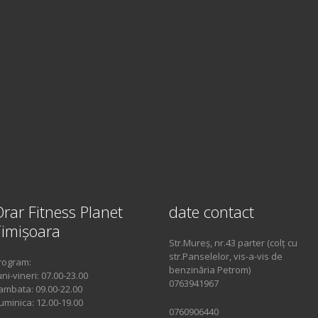
rar Fitness Planet
date contact
imișoara
Str.Mureș, nr.43 parter (colț cu
str.Panselelor, vis-a-vis de
rogram:
benzinăria Petrom)
uni-vineri: 07.00-23.00
0763941967
ambata: 09.00-22.00
uminica: 12.00-19.00
0760906440