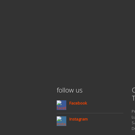
follow us
O
T
Facebook
P
L
Instagram
S
D